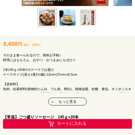
3,400
円
(税込
・
送料別
)
そのまま食べられるので、簡単お手軽♪
料理にはもちろん、おやつ・おつまみにもぜひ☆
1本145ｇ×20本の1ケースでお届け
ケースサイズ(高さx奥行x幅):13cm×27cm×16.5cm
【原材料】
魚肉、結着材料(植物性たん白、でん粉、卵白)、植物油脂、砂糖、食塩、オニオンエキ
ス、たん白加水分解物、発酵調味料、香辛料／加工でん粉、炭酸カルシウム、調味料
(アミノ酸等)、くん液、香辛料抽出物、コチニール色素、(一部に小麦・卵・大豆を含
もっと見る
む)
【アレルギー】
【常温】ごつ盛りソーセージ 145ｇ×20本
小麦・卵
※製品で使用している魚は「えび・かに」が混ざる漁法で採取しています。
カートに入れる
【栄養価】1本(145g)当たり