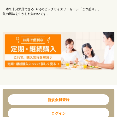
エネルギー 181kcal
たん白質 10.7g
一本で十分満足できる145gのビッグサイズソーセージ「ごつ盛り」。
脂質 5.4g
魚の風味を生かした味わいです。
炭水化物 22.5g
食塩相当量 2.9g
カルシウム 1200mg
【賞味期限】
製造から5か月（商品裏面の左記に記載）
【使用上に注意】
・内装フィルム開封後はラップに包んで冷蔵庫で保管し、お早めにお召し上がりくだ
さい。
・電子レンジで温める場合は、内装フィルムをはがしてラップ に包んで温めてくだ
さい。
・口の中をケガする恐れがありますので、歯で噛み切らないでください。
・製品中の黒・黄・橙色のはんてんは魚の皮等です。
また赤いはんてんが見られる場合がありますが、魚由来の原料が天然由来の着色料成
分と反応したもので異物ではありません。
【メーカー】
東洋水産（株）
新規会員登録
ログイン