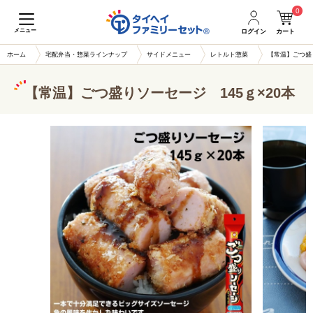
0
メニュー
ログイン
カート
ホーム
宅配弁当・惣菜ラインナップ
サイドメニュー
レトルト惣菜
【常温】ごつ盛り
【常温】ごつ盛りソーセージ 145ｇ×20本