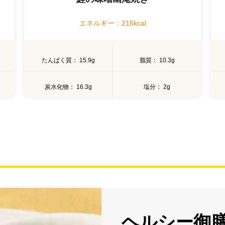
エネルギー：213kcal
たんぱく質
10.7g
脂質
9.3g
炭水化物
24.3g
塩分
2.2g
ヘルシー御