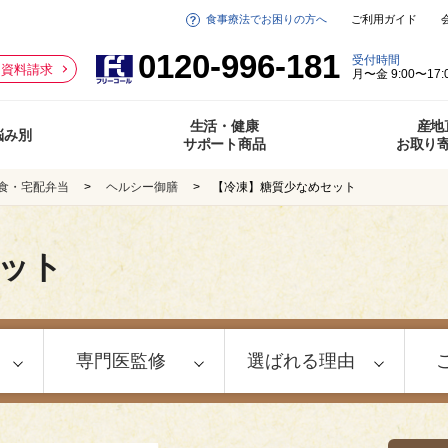
食事療法でお困りの方へ
ご利用ガイド
0120-996-181
受付時間
資料請求
月〜金 9:00〜17:
生活・健康
産地
悩み別
サポート商品
お取り
食・宅配弁当
ヘルシー御膳
【冷凍】糖質少なめセット
ット
専門医監修
選ばれる理由