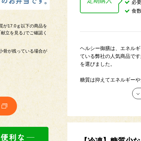
定期購入
必
食
が17.0ｇ以下の商品を
｢献立を見る｣でご確認く
ヘルシー御膳は、エネルギ
小骨が残っている場合が
ている弊社の人気商品です
を選びました。
糖質は抑えてエネルギーや
り摂れるおすすめ商品です
※お届け内容は予告なく変
さい。
※定期継続購入とは、1回
を、指定された日に定期的
の継続からご利用いただけ
【冷凍】糖質少