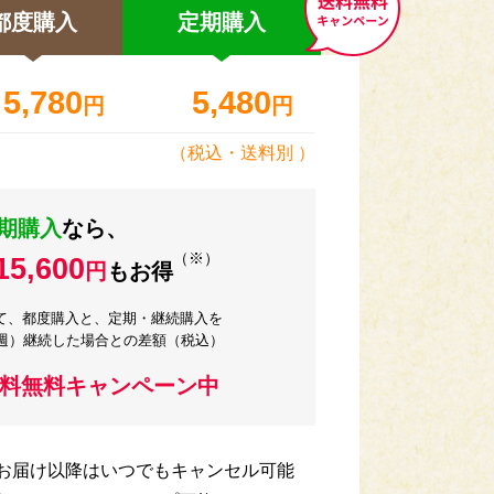
都度購入
定期
購入
5,780
5,480
円
円
（税込・
送料別
）
期購入
なら、
（※）
15,600
円
もお得
て、都度購入と、定期・継続購入を
2週）継続した場合との差額（税込）
送料無料キャンペーン中
回お届け以降はいつでもキャンセル可能