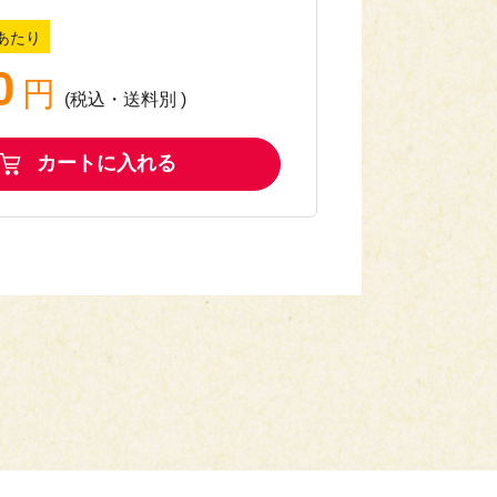
あたり
0
円
(税込
・
送料別
)
カートに入れる