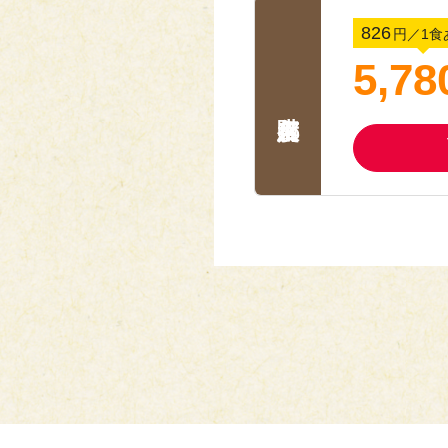
826
円
／1食
5,78