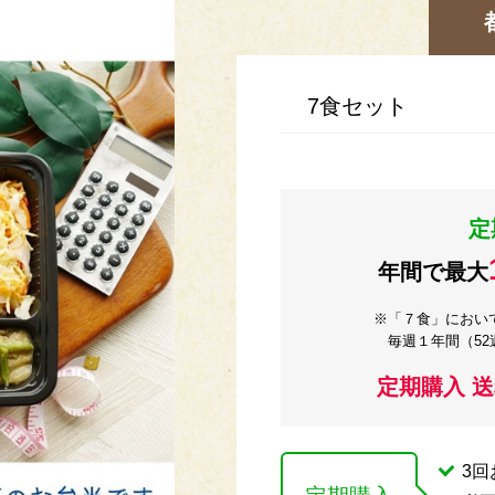
7食セット
定
年間で最大
※「７食」におい
毎週１年間（5
定期購入 
3