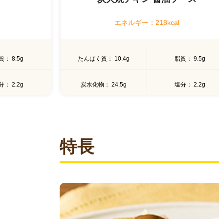
エネルギー：215kcal
質
9.5g
たんぱく質
15.9g
脂質
10.3g
分
2.2g
炭水化物
16.3g
塩分
2g
特長