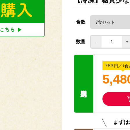
食数
数量
-
+
783
円
／1食
5,48
まずは