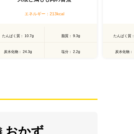
エネルギー：220kcal
たんぱく質
19.4g
脂質
3.4g
たんぱく質
炭水化物
28.7g
塩分
2.2g
炭水化物
おかず
膳