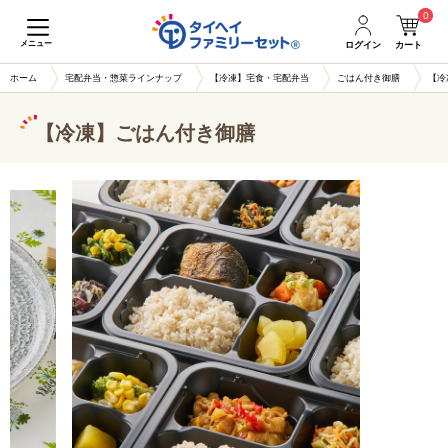
0
メニュー
ログイン
カート
ホーム
宅配弁当・惣菜ラインナップ
【冷凍】宅食・宅配弁当
ごはん付き御膳
【冷
【冷凍】ごはん付き御膳