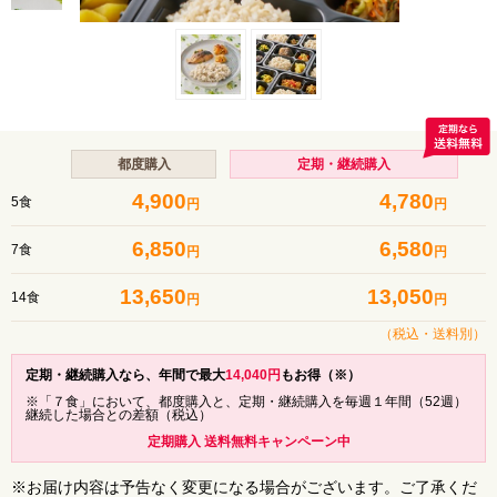
都度購入
定期・継続購入
4,900
4,780
5食
円
円
6,850
6,580
7食
円
円
13,650
13,050
14食
円
円
（税込・
送料別
）
定期・継続購入なら、年間で最大
14,040
円
もお得（※）
※「７食」において、都度購入と、定期・継続購入を毎週１年間（52週）
継続した場合との差額（税込）
定期購入 送料無料キャンペーン中
※お届け内容は予告なく変更になる場合がございます。ご了承くだ