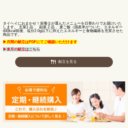
タイヘイにおまかせ！栄養士が選んだメニューを日替わりでお届けいた
します。 主菜1 品 、 副菜 2 品 、麦ご飯（国産米がついた、エネルギー
440kcal前後、塩分2.0g以下に抑えたエネルギーと食物繊維を充実させた
商品です。
▶月間の献立はPDFにてご確認いただけます
▶来月の献立はこちら
献立を見る