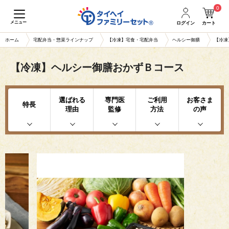
0
メニュー
ログイン
カート
ホーム
宅配弁当・惣菜ラインナップ
【冷凍】宅食・宅配弁当
ヘルシー御膳
【冷凍
【冷凍】ヘルシー御膳おかずＢコース
選ばれる
専門医
ご利用
お客さま
特長
理由
監修
方法
の声