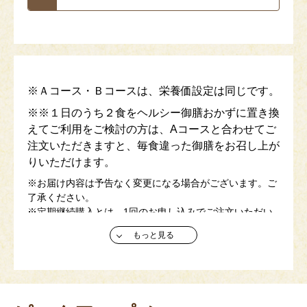
※Ａコース・Ｂコースは、栄養価設定は同じです。
※※１日のうち２食をヘルシー御膳おかずに置き換
えてご利用をご検討の方は、Aコースと合わせてご
注文いただきますと、毎食違った御膳をお召し上が
りいただけます。
※お届け内容は予告なく変更になる場合がございます。ご
了承ください。
※定期継続購入とは、1回のお申し込みでご注文いただい
た商品を、指定された日に定期的にお届けするサービスで
もっと見る
す。 （3回以上の継続からご利用いただけます。)
☀夏限定メニューの献立が加わりました！🌻
今だけの特別メニューをぜひご賞味ください！
(容器の色がピンクの商品です)