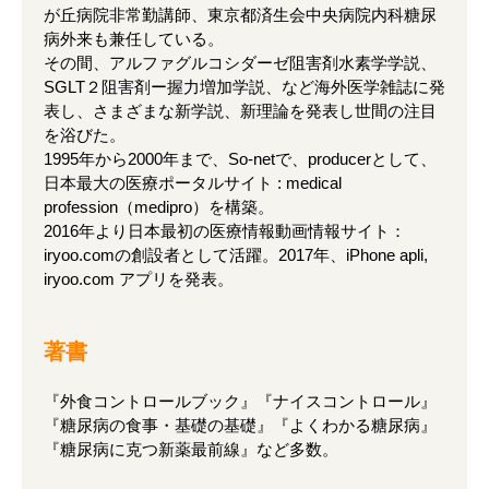
が丘病院非常勤講師、東京都済生会中央病院内科糖尿
病外来も兼任している。
その間、アルファグルコシダーゼ阻害剤水素学学説、
SGLT２阻害剤ー握力増加学説、など海外医学雑誌に発
表し、さまざまな新学説、新理論を発表し世間の注目
を浴びた。
1995年から2000年まで、So-netで、producerとして、
日本最大の医療ポータルサイト : medical
profession（medipro）を構築。
2016年より日本最初の医療情報動画情報サイト：
iryoo.comの創設者として活躍。2017年、iPhone apli,
iryoo.com アプリを発表。
著書
『外食コントロールブック』『ナイスコントロール』
『糖尿病の食事・基礎の基礎』『よくわかる糖尿病』
『糖尿病に克つ新薬最前線』など多数。