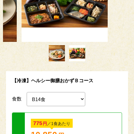
【冷凍】ヘルシー御膳おかずＢコース
食数
775
円
／1食あたり