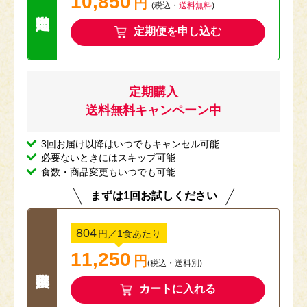
10,850
円
送料無料キャン
(税込・
送料無料
)
定期便を申し込む
定期購入
送料無料キャンペーン中
3回お届け以降はいつでもキャンセル可能
必要ないときにはスキップ可能
食数・商品変更もいつでも可能
まずは1回お試しください
804
円
／1食あたり
11,250
円
(税込
・
送料別
)
カートに入れる