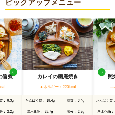
ピックアップメニュー
販売期間：2026年6月〜2026年8月（無くなり次第
終了予定）
の旨煮
カレイの幽庵焼き
照
al
エネルギー：220kcal
エ
質
9.3g
たんぱく質
19.4g
脂質
3.4g
たんぱく質
分
2.2g
炭水化物
28.7g
塩分
2.2g
炭水化物