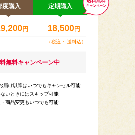
都度購入
定期
購入
19,200
18,500
円
円
（税込・
送料込
）
送料無料キャンペーン中
回お届け以降はいつでもキャンセル可能
要ないときにはスキップ可能
数・商品変更もいつでも可能