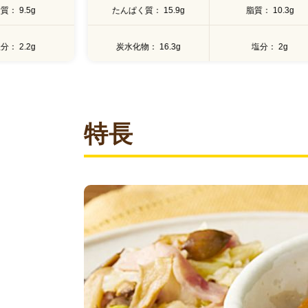
質
9.5g
たんぱく質
15.9g
脂質
10.3g
分
2.2g
炭水化物
16.3g
塩分
2g
特長