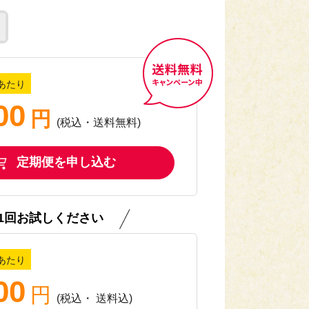
小麦・乳・卵・かに
あたり
00
ミソース
円
送料無料キャンペーン中
(税込・送料無料)
定期便を申し込む
小麦・乳・卵・えび
1回お試しください
き
あたり
00
円
(税込
・
送料込
)