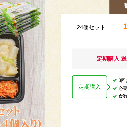
24個セット
定期購入 
3
定期購入
必
食