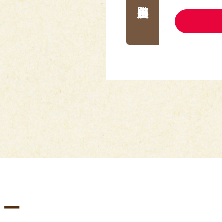
塩分相当量：2.2g
【アレルゲン(28品目中)】 
【献立名】 ビーフカレー
【栄養価】
エネルギー：202kcal
たんぱく質：8.4g
脂質 ：10.4g
炭水化物 ：21.3g
塩分相当量：2.2g
【アレルゲン(28品目中)】 
【献立名】 豚肉とチンゲン
【栄養価】
エネルギー：216kcal
たんぱく質：9.3g
脂質 ：11.9g
炭水化物 ：18.4g
塩分相当量：2.2g
ュー
【アレルゲン(28品目中)】 