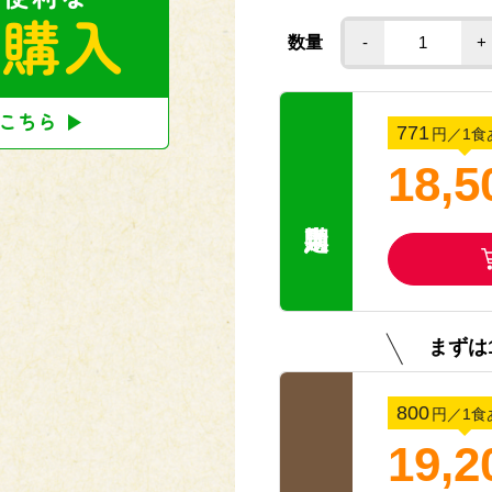
エネルギー：191kcal
たんぱく質：12.7g
数量
-
+
脂質 ：10.0g
炭水化物 ：14.4g
塩分相当量：1.8g
【アレルゲン(28品目中)】 
771
円
／1食
18,5
【献立名】 ミートボールデ
【栄養価】
エネルギー：215kcal
たんぱく質：12.1g
脂質 ：11.7g
炭水化物 ：18.3g
塩分相当量：2.1g
【アレルゲン(28品目中)】 
まずは
【献立名】 鶏の柚子胡椒焼
【栄養価】
800
円
／1食
エネルギー：219kcal
たんぱく質：11.6g
19,2
脂質 ：9.9g
炭水化物 ：22.7g