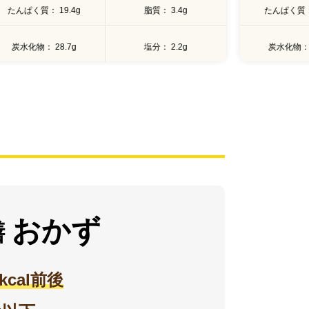
たんぱく質
19.4g
脂質
3.4g
たんぱく質
炭水化物
28.7g
塩分
2.2g
炭水化物
おかず
膳
0kcal前後