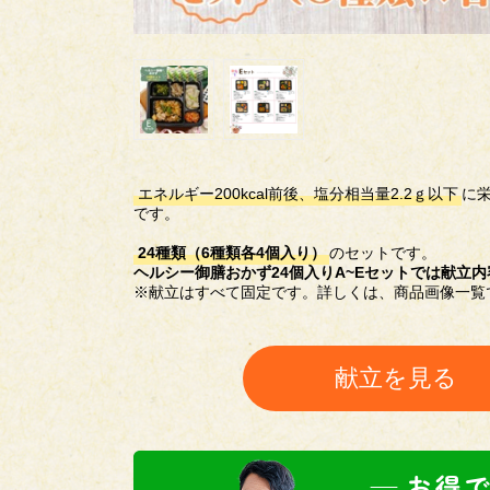
エネルギー200kcal前後、塩分相当量2.2ｇ以下
に
です。
24種類（6種類各4個入り）
のセットです。
ヘルシー御膳おかず24個入りA~Eセットでは献立
※献立はすべて固定です。詳しくは、商品画像一覧
献立を見る