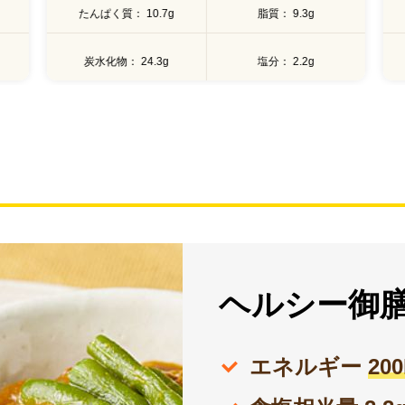
たんぱく質
10.7g
脂質
9.3g
炭水化物
24.3g
塩分
2.2g
ヘルシー御
エネルギー
20