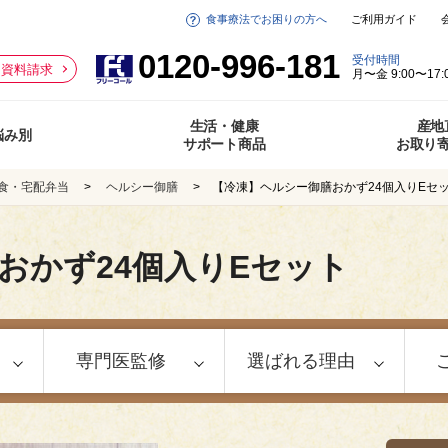
食事療法でお困りの方へ
ご利用ガイド
0120-996-181
受付時間
資料請求
月〜金 9:00〜17:
生活・健康
産地
悩み別
サポート商品
お取り
食・宅配弁当
ヘルシー御膳
【冷凍】ヘルシー御膳おかず24個入りEセ
おかず24個入りEセット
専門医監修
選ばれる理由