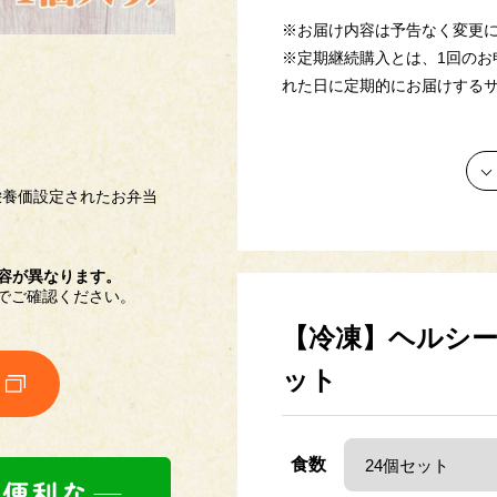
※お届け内容は予告なく変更
※定期継続購入とは、1回のお
れた日に定期的にお届けする
栄養価設定されたお弁当
【献立名】 赤魚の煮付け
【栄養価】
内容が異なります。
エネルギー：181kcal
でご確認ください。
たんぱく質：11.8g
【冷凍】ヘルシー
脂質 ：7.4g
炭水化物 ：20.7g
ット
塩分相当量：2.1g
【アレルゲン(28品目中)】 
【献立名】 タラの西京焼き
食数
【栄養価】