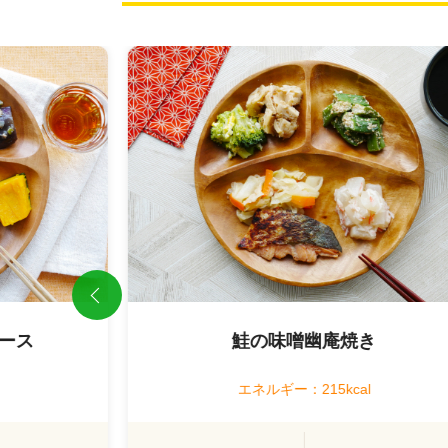
ース
鮭の味噌幽庵焼き
エネルギー：215kcal