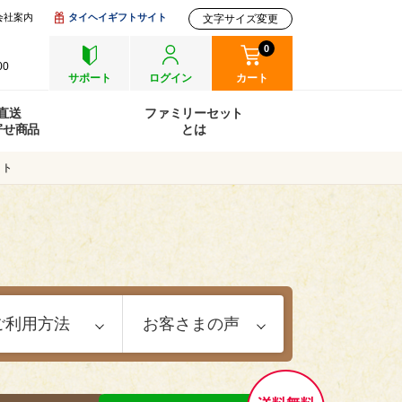
会社案内
タイヘイギフトサイト
文字サイズ変更
0
00
サポート
ログイン
カート
直送
ファミリーセット
寄せ商品
とは
ット
ご利用方法
お客さまの声