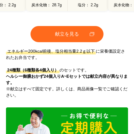
分
2.2g
炭水化物
28.7g
塩分
2.2g
炭水化物
【献立名】 青椒肉絲
【栄養価】
エネルギー：218kcal
たんぱく質：9.7g
脂質 ：11.4g
炭水化物 ：20.5g
塩分相当量：2.2g
献立を見る
【アレルゲン(28品目中)】 小麦・えび
エネルギー200kcal前後、塩分相当量2.2ｇ以下
に栄養価設定さ
れたお弁当です。
24種類（6種類各4個入り）
のセットです。
ヘルシー御膳おかず24個入りA~Eセットでは献立内容が異なりま
す。
※献立はすべて固定です。詳しくは、商品画像一覧でご確認くだ
さい。