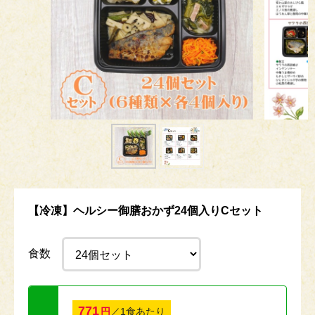
【冷凍】ヘルシー御膳おかず24個入りCセット
食数
771
円
／1食あたり