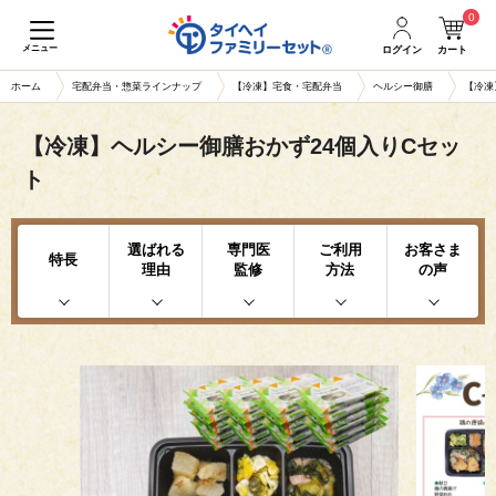
0
メニュー
ログイン
カート
ホーム
宅配弁当・惣菜ラインナップ
【冷凍】宅食・宅配弁当
ヘルシー御膳
【冷凍
【冷凍】ヘルシー御膳おかず24個入りCセッ
ト
選ばれる
専門医
ご利用
お客さま
特長
理由
監修
方法
の声