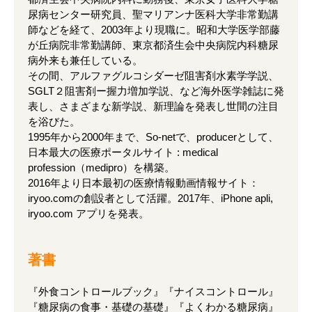
尿病センター研究員、聖マリアンナ医科大学非常勤講
師などを経て、2003年より現職に。昭和大学医学部藤
が丘病院非常勤講師、東京都済生会中央病院内科糖尿
病外来も兼任している。
その間、アルファグルコシダーゼ阻害剤水素学学説、
SGLT２阻害剤ー握力増加学説、など海外医学雑誌に発
表し、さまざまな新学説、新理論を発表し世間の注目
を浴びた。
1995年から2000年まで、So-netで、producerとして、
日本最大の医療ポータルサイト : medical
profession（medipro）を構築。
2016年より日本最初の医療情報動画情報サイト：
iryoo.comの創設者として活躍。2017年、iPhone apli,
iryoo.com アプリを発表。
著書
『外食コントロールブック』『ナイスコントロール』
『糖尿病の食事・基礎の基礎』『よくわかる糖尿病』