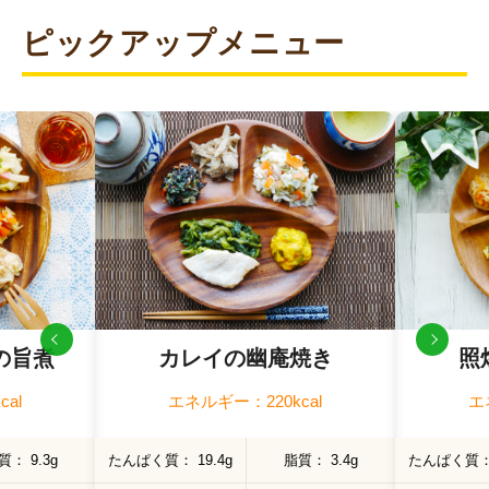
たんぱく質：12.4g
脂質 ：7.6g
ピックアップメニュー
炭水化物 ：23.7g
塩分相当量：2.2g
【アレルゲン(28品目中)】 小麦・乳・卵
【献立名】 大根と鶏もも肉の旨煮
【栄養価】
エネルギー：207kcal
たんぱく質：10.8g
脂質 ：8.6g
炭水化物 ：24.2g
塩分相当量：2.2g
【アレルゲン(28品目中)】 小麦・えび
【献立名】 サワラの西京焼き
【栄養価】
エネルギー：218kcal
たんぱく質：13.2g
脂質 ：12.5g
炭水化物 ：15.6g
塩分相当量：2.2g
【アレルゲン(28品目中)】 小麦・乳・えび
の旨煮
カレイの幽庵焼き
照
【献立名】 回鍋肉
【栄養価】
al
エネルギー：220kcal
エ
エネルギー：215kcal
たんぱく質：10.1g
脂質 ：10.9g
炭水化物 ：21.9g
質
9.3g
たんぱく質
19.4g
脂質
3.4g
たんぱく質
塩分相当量：2.1g
【アレルゲン(28品目中)】 小麦・乳・卵・落花生