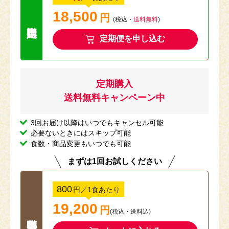
18,500
円
送料無料キャン
(税込・
送料無料
)
定期便を申し込む
定期購入
送料無料キャンペーン中
3回お届け以降はいつでもキャンセル可能
必要ないときにはスキップ可能
食数・商品変更もいつでも可能
まずは1回お試しください
800
円
／1食あたり
19,200
円
(税込
・
送料込
)