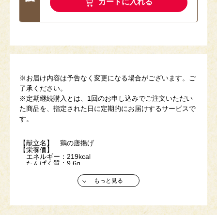
カートに入れる
※お届け内容は予告なく変更になる場合がございます。ご
了承ください。
※定期継続購入とは、1回のお申し込みでご注文いただい
た商品を、指定された日に定期的にお届けするサービスで
す。
【献立名】 鶏の唐揚げ
【栄養価】
エネルギー：219kcal
たんぱく質：9.6g
脂質 ：12.4g
炭水化物 ：20.5g
もっと見る
塩分相当量：2.2g
【アレルゲン(28品目中)】 小麦・乳・卵
【献立名】 ホッケのみりん焼き
【栄養価】
エネルギー：209kcal