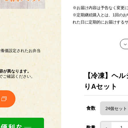
※お届け内容は予告なく変更
※定期継続購入とは、1回のお
れた日に定期的にお届けする
栄養価設定されたお弁当
【献立名】 ホッケのみりん
【栄養価】
エネルギー：209kcal
たんぱく質：12.4g
内容が異なります。
【冷凍】ヘル
脂質 ：7.6g
でご確認ください。
炭水化物 ：23.7g
りAセット
塩分相当量：2.2g
【アレルゲン(28品目中)】 
【献立名】 赤魚の煮付け
食数
【栄養価】
エネルギー：181kcal
たんぱく質：11.8g
数量
-