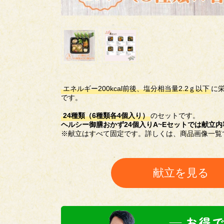
エネルギー200kcal前後、塩分相当量2.2ｇ以下
に
です。
24種類（6種類各4個入り）
のセットです。
ヘルシー御膳おかず24個入りA~Eセットでは献立
※献立はすべて固定です。詳しくは、商品画像一覧
献立を見る