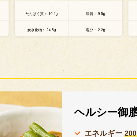
たんぱく質
15.9g
脂質
10.3g
炭水化物
16.3g
塩分
2g
ヘルシー御
エネルギー
20