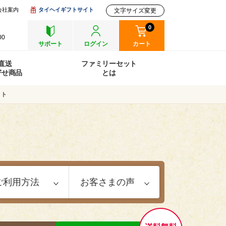
会社案内
タイヘイギフトサイト
文字サイズ変更
0
00
サポート
ログイン
カート
直送
ファミリーセット
寄せ商品
とは
ット
ご利用方法
お客さまの声