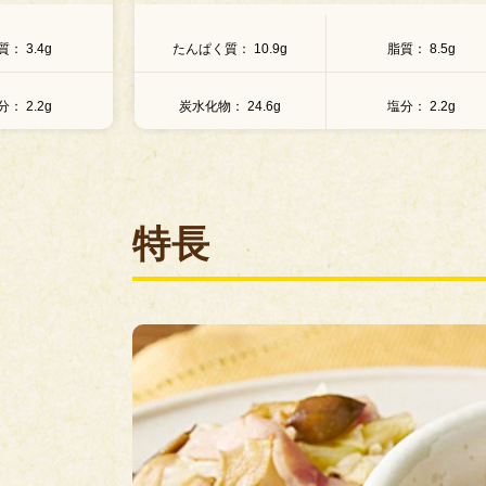
質
8.5g
たんぱく質
10.4g
脂質
9.5g
分
2.2g
炭水化物
24.5g
塩分
2.2g
特長