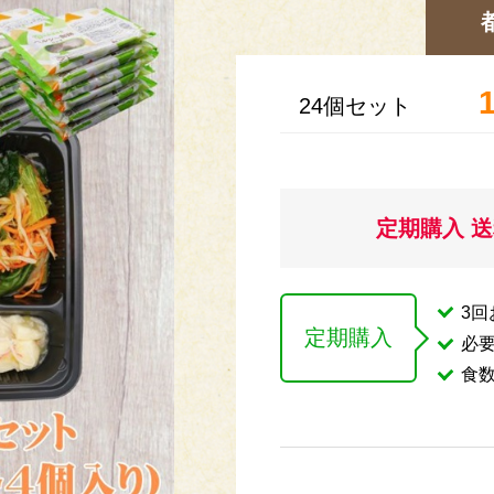
24個セット
定期購入 
3
定期購入
必
食