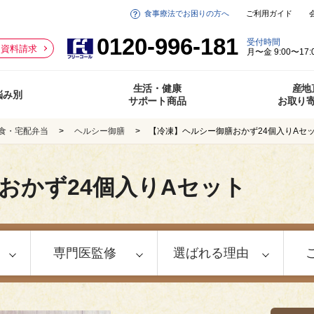
食事療法でお困りの方へ
ご利用ガイド
0120-996-181
受付時間
資料請求
月〜金 9:00〜17:
生活・健康
産地
悩み別
サポート商品
お取り
食・宅配弁当
ヘルシー御膳
【冷凍】ヘルシー御膳おかず24個入りAセ
おかず24個入りAセット
専門医監修
選ばれる理由