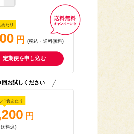
小麦・乳・卵・かに
食あたり
500
円
送料無料キャンペーン中
(税込・送料無料)
定期便を申し込む
小麦・乳・卵
1回お試しください
／1食あたり
,200
円
・
送料込
)
小麦・えび