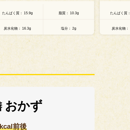
たんぱく質
10.7g
脂質
9.3g
たんぱく質
炭水化物
24.3g
塩分
2.2g
炭水化物
おかず
膳
0kcal前後