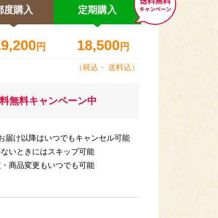
都度購入
定期
購入
19,200
18,500
円
円
（税込・
送料込
）
送料無料キャンペーン中
回お届け以降はいつでもキャンセル可能
要ないときにはスキップ可能
数・商品変更もいつでも可能