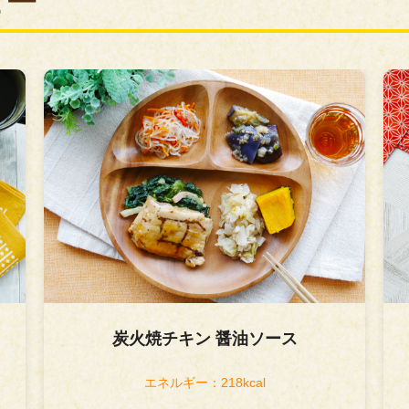
ュー
鮭の味噌幽庵焼き
エネルギー：215kcal