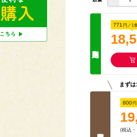
脂質 ：7.4g
炭水化物 ：20.7g
塩分相当量：2.1g
【アレルゲン(28品目中)】 
771
円
／1
18,
【献立名】 和風ハンバーグ
【栄養価】
エネルギー：209kcal
たんぱく質：10.2g
脂質 ：9.9g
炭水化物 ：22.0g
塩分相当量：2.2g
【アレルゲン(28品目中)】 
まずは
【献立名】 青椒肉絲
【栄養価】
800
円
エネルギー：218kcal
たんぱく質：9.7g
19
脂質 ：11.4g
炭水化物 ：20.5g
(税込
塩分相当量：2.2g
【アレルゲン(28品目中)】 