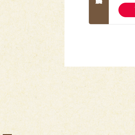
【献立名】 野菜と豚肉のカ
【栄養価】
エネルギー：216kcal
たんぱく質：13.0g
脂質 ：9.3g
炭水化物 ：21.7g
塩分相当量：2.1g
【アレルゲン(28品目中)】 
【献立名】 若鶏のパプリカ
【栄養価】
エネルギー：204kcal
たんぱく質：11.0g
脂質 ：10.7g
炭水化物 ：19.1g
塩分相当量：2.1g
【アレルゲン(28品目中)】 