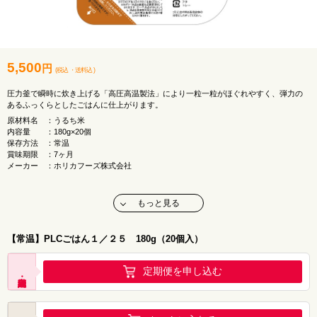
5,500
円
(税込
・
送料込
)
圧力釜で瞬時に炊き上げる「高圧高温製法」により一粒一粒がほぐれやすく、弾力の
あるふっくらとしたごはんに仕上がります。
原材料名 ：うるち米
内容量 ：180g×20個
保存方法 ：常温
賞味期限 ：7ヶ月
メーカー ：ホリカフーズ株式会社
【栄養価（1食（180g）当たり）】
エネルギー：290kcal
もっと見る
たんぱく質：0.18g
脂質 ：0.9g
炭水化物 ：70.3g
【常温】PLCごはん１／２５ 180g（20個入）
カリウム ：1mg
リン ：25mg
定期便を申し込む
※予告なくパッケージが変更となる場合がございます。