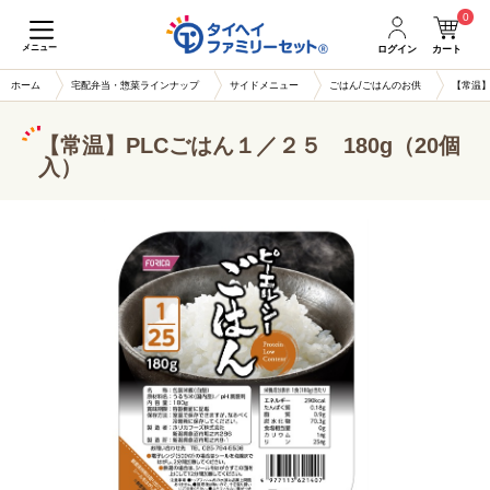
0
メニュー
ログイン
カート
ホーム
宅配弁当・惣菜ラインナップ
サイドメニュー
ごはん/ごはんのお供
【常温】
【常温】PLCごはん１／２５ 180g（20個
入）