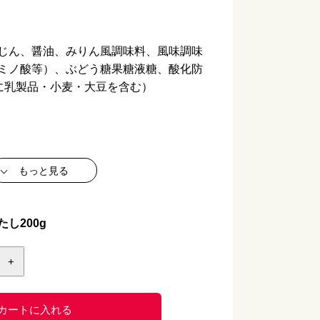
じん、醤油、みりん風調味料、風味調味
ミノ酸等）、ぶどう糖果糖液糖、酸化防
部に乳製品・小麦・大豆を含む）
もっと見る
し200g
+
り】
カートに入れる