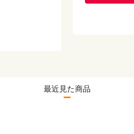
たんぱく質 1.6ｇ
脂質 0.1ｇ
炭水化物 4.1ｇ
！
食塩相当量 0.4ｇ
【保存方法】
-18℃以下で保存して
【メーカー】
株式会社京菜
最近見た商品
※こちらの商品は出荷
弁当や冷凍パスタ等と
ださい。（冷凍惣菜P
※出荷場所が異なる商
ます。別途送料が加算