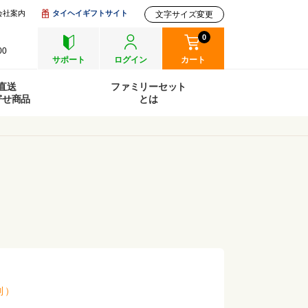
会社案内
タイヘイギフトサイト
文字サイズ変更
0
00
サポート
ログイン
カート
直送
ファミリーセット
寄せ商品
とは
別
）