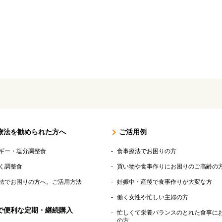
療法を勧められた方へ
ご活用例
ギー・塩分調整食
食事療法でお困りの方
く調整食
買い物や食事作りにお困りのご高齢の
法でお困りの方へ。ご活用方法
妊娠中・産後で食事作りが大変な方
働く女性や忙しい主婦の方
で便利な定期・継続購入
忙しくて栄養バランスのとれた食事に
の方