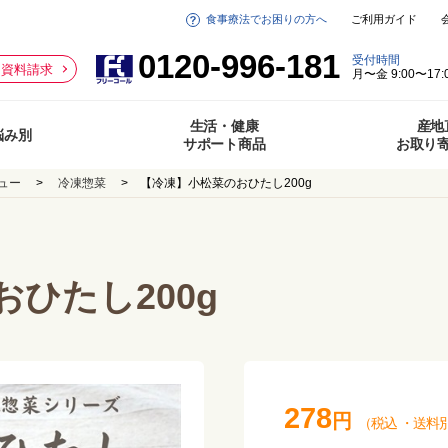
食事療法でお困りの方へ
ご利用ガイド
0120-996-181
受付時間
資料請求
月〜金 9:00〜17:
生活・健康
産地
悩み別
サポート商品
お取り
ュー
冷凍惣菜
【冷凍】小松菜のおひたし200g
ひたし200g
278
円
（税込
・
送料