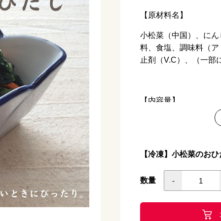
【原材料名】
小松菜（中国）、にん
料、食塩、調味料（ア
止剤（V.C）、（一
【内容量】
200ｇ
【アレルギー】
【冷凍】小松菜のおひた
小麦・乳製品
数量
-
【栄養価 100ｇあた
熱量 20kcal