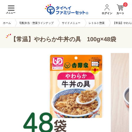
0
メニュー
ログイン
カート
ホーム
宅配弁当・惣菜ラインナップ
サイドメニュー
レトルト惣菜
【常温】やわらか
【常温】やわらか牛丼の具 100g×48袋