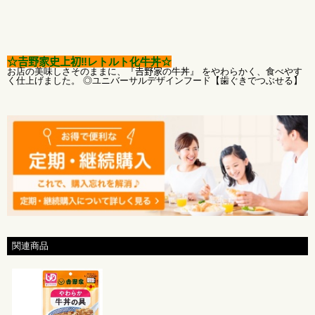
内容量 ：100g×48袋
保存方法 ：直射日光、高温多湿を避けて常温保存
賞味期限 ：製造から12ヶ月
メーカー ：株式会社𠮷野家
☆𠮷野家史上初‼レトルト化牛丼☆
アレルゲン：小麦・牛肉・大豆・りんご
お店の美味しさそのままに、『𠮷野家の牛丼』 をやわらかく、食べやす
く仕上げました。 ◎ユニバーサルデザインフード【歯ぐきでつぶせる】
関連商品