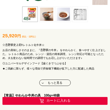
25,920
円
(税込
・
送料込
)
☆𠮷野家史上初‼レトルト化牛丼☆
お店の美味しさそのままに、『𠮷野家の牛丼』 をやわらかく、食べやすく仕上げまし
た。 レトルト商品のため、レンジ・湯煎の簡単調理。 レンジ対応が可能となったた
め、火を使わない短時間での調理でもお召し上がりいただけます♪
◎ユニバーサルデザインフード【歯ぐきでつぶせる】
★ご高齢に限らず、様々な理由で摂食嚥下機能が低下した方に配慮した商品
〇調理方法
もっと見る
【電子レンジの場合】袋の封を切らずに電子レンジに立てて入れ、加熱してください
（
500W1分、600W50秒
）。※蒸気口から、蒸気が出ます。袋がしぼんだことを確認
後、レンジから取り出してください。
【常温】やわらか牛丼の具 100g×48袋
【湯煎の場合】袋の封を切らずに、熱湯の中に入れ、
2～3分
沸騰させて温めてくださ
カートに入れる
い。
商品名 ：𠮷野家 RTやわらか牛丼の具