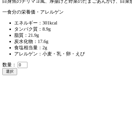
白身魚のチリマヨ風、厚揚げと野菜のたまごあんかけ、白菜
一食分の栄養価・アレルゲン
エネルギー：301kcal
タンパク質：8.9g
脂質：21.9g
炭水化物：17.6g
食塩相当量：2g
アレルゲン：小麦・乳・卵・えび
数量：