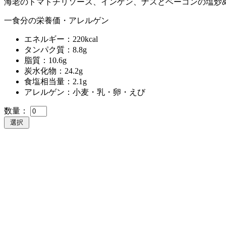
海老のトマトチリソース、インゲン、ナスとベーコンの塩炒
一食分の栄養価・アレルゲン
エネルギー：220kcal
タンパク質：8.8g
脂質：10.6g
炭水化物：24.2g
食塩相当量：2.1g
アレルゲン：小麦・乳・卵・えび
数量：