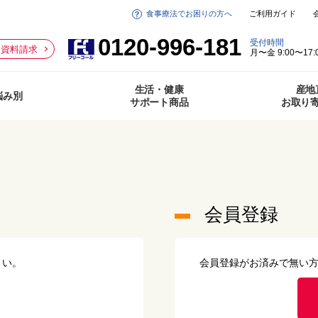
食事療法でお困りの方へ
ご利用ガイド
0120-996-181
受付時間
資料請求
月〜金 9:00〜17:
生活・健康
産地
悩み別
サポート商品
お取り
会員登録
さい。
会員登録がお済みで無い