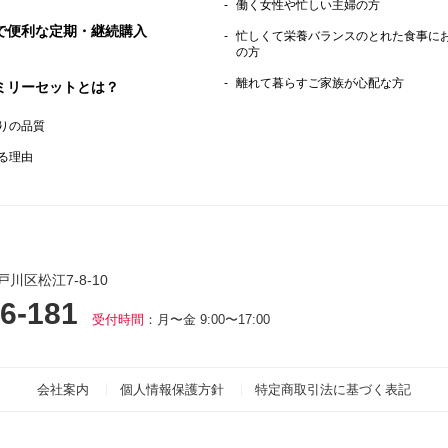
働く女性や忙しい主婦の方
で便利な定期・継続購入
忙しくて栄養バランスのとれた食事に
の方
離れて暮らすご家族が心配な方
ミリーセットとは？
りの品質
る理由
戸川区松江7-8-10
6-181
受付時間
：月〜金 9:00〜17:00
会社案内
個人情報保護方針
特定商取引法に基づく表記