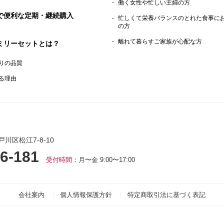
働く女性や忙しい主婦の方
で便利な定期・継続購入
忙しくて栄養バランスのとれた食事に
の方
離れて暮らすご家族が心配な方
ミリーセットとは？
りの品質
る理由
戸川区松江7-8-10
6-181
受付時間
：月〜金 9:00〜17:00
会社案内
個人情報保護方針
特定商取引法に基づく表記