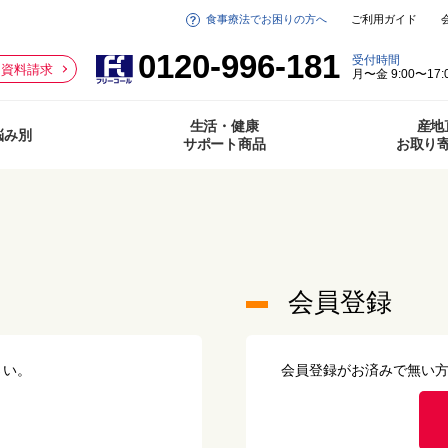
食事療法でお困りの方へ
ご利用ガイド
0120-996-181
受付時間
資料請求
月〜金 9:00〜17:
生活・健康
産地
悩み別
サポート商品
お取り
会員登録
さい。
会員登録がお済みで無い