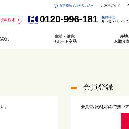
食事療法でお困りの方へ
ご利用ガイド
0120-996-181
受付時間
資料請求
月〜金 9:00〜17:
生活・健康
産地
悩み別
サポート商品
お取り
会員登録
さい。
会員登録がお済みで無い