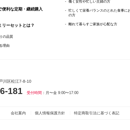
働く女性や忙しい主婦の方
で便利な定期・継続購入
忙しくて栄養バランスのとれた食事に
の方
離れて暮らすご家族が心配な方
ミリーセットとは？
りの品質
る理由
戸川区松江7-8-10
6-181
受付時間
：月〜金 9:00〜17:00
会社案内
個人情報保護方針
特定商取引法に基づく表記