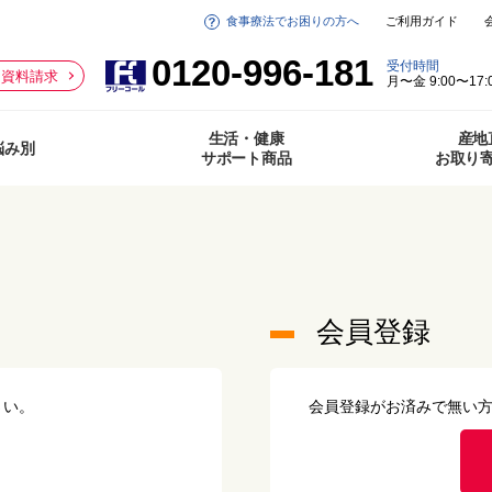
食事療法でお困りの方へ
ご利用ガイド
0120-996-181
受付時間
資料請求
月〜金 9:00〜17:
生活・健康
産地
悩み別
サポート商品
お取り
会員登録
さい。
会員登録がお済みで無い