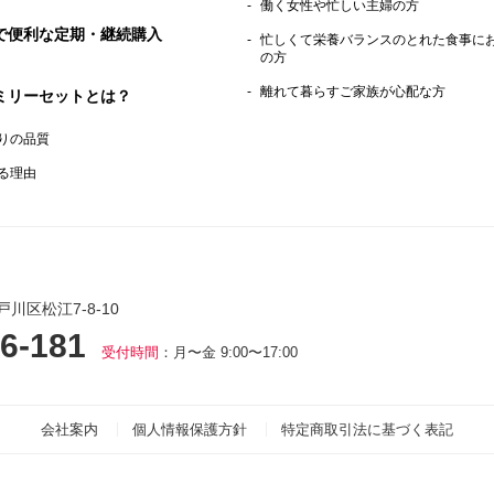
働く女性や忙しい主婦の方
で便利な定期・継続購入
忙しくて栄養バランスのとれた食事に
の方
離れて暮らすご家族が心配な方
ミリーセットとは？
りの品質
る理由
戸川区松江7-8-10
6-181
受付時間
：月〜金 9:00〜17:00
会社案内
個人情報保護方針
特定商取引法に基づく表記