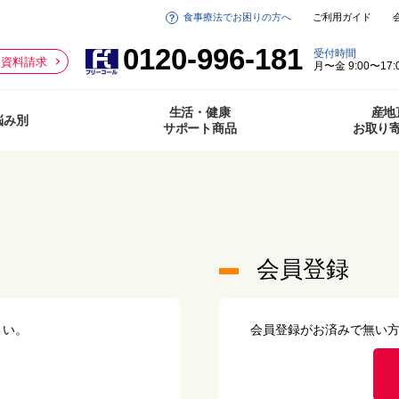
食事療法でお困りの方へ
ご利用ガイド
0120-996-181
受付時間
資料請求
月〜金 9:00〜17:
生活・健康
産地
悩み別
サポート商品
お取り
会員登録
さい。
会員登録がお済みで無い