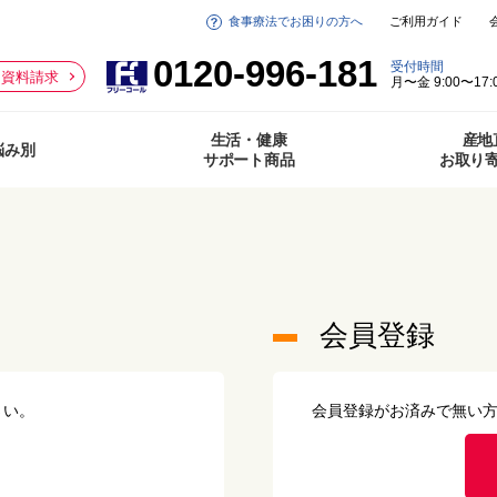
食事療法でお困りの方へ
ご利用ガイド
0120-996-181
受付時間
資料請求
月〜金 9:00〜17:
生活・健康
産地
悩み別
サポート商品
お取り
会員登録
さい。
会員登録がお済みで無い