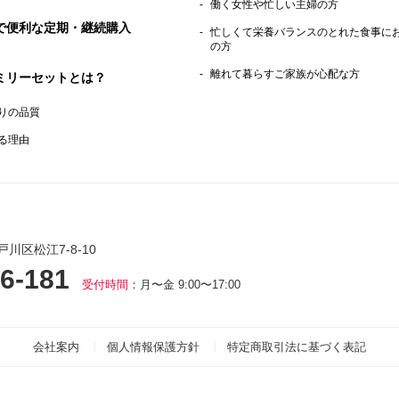
働く女性や忙しい主婦の方
で便利な定期・継続購入
忙しくて栄養バランスのとれた食事に
の方
離れて暮らすご家族が心配な方
ミリーセットとは？
りの品質
る理由
戸川区松江7-8-10
6-181
受付時間
：月〜金 9:00〜17:00
会社案内
個人情報保護方針
特定商取引法に基づく表記