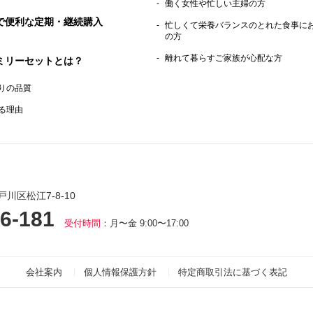
働く女性や忙しい主婦の方
で便利な定期・継続購入
忙しくて栄養バランスのとれた食事に
の方
離れて暮らすご家族が心配な方
ミリーセットとは？
りの品質
る理由
戸川区松江7-8-10
6-181
受付時間
：月〜金 9:00〜17:00
会社案内
個人情報保護方針
特定商取引法に基づく表記