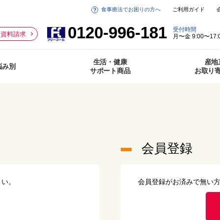
食事療法でお困りの方へ
ご利用ガイド
0120-996-181
受付時間
資料請求
月〜金 9:00〜17:
生活・健康
産地
悩み別
サポート商品
お取り
会員登録
さい。
会員登録がお済みで無い