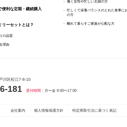
働く女性や忙しい主婦の方
で便利な定期・継続購入
忙しくて栄養バランスのとれた食事に
の方
離れて暮らすご家族が心配な方
ミリーセットとは？
りの品質
る理由
戸川区松江7-8-10
6-181
受付時間
：月〜金 9:00〜17:00
会社案内
個人情報保護方針
特定商取引法に基づく表記