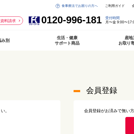
食事療法でお困りの方へ
ご利用ガイド
0120-996-181
受付時間
資料請求
月〜金 9:00〜17:
生活・健康
産地
悩み別
サポート商品
お取り
会員登録
さい。
会員登録がお済みで無い