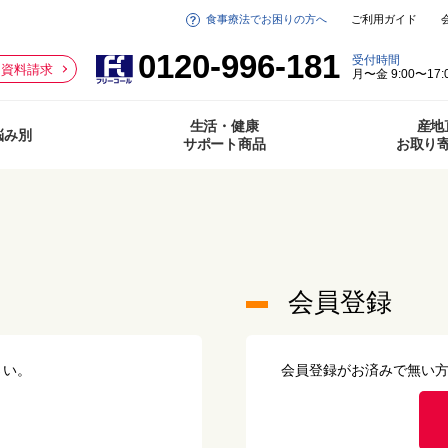
食事療法でお困りの方へ
ご利用ガイド
0120-996-181
受付時間
資料請求
月〜金 9:00〜17:
生活・健康
産地
悩み別
サポート商品
お取り
会員登録
さい。
会員登録がお済みで無い