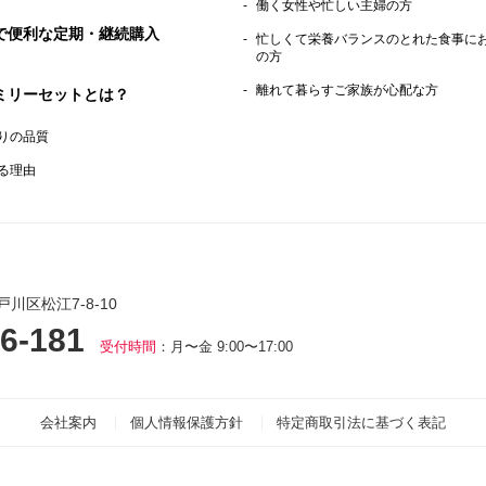
働く女性や忙しい主婦の方
で便利な定期・継続購入
忙しくて栄養バランスのとれた食事に
の方
離れて暮らすご家族が心配な方
ミリーセットとは？
りの品質
る理由
戸川区松江7-8-10
6-181
受付時間
：月〜金 9:00〜17:00
会社案内
個人情報保護方針
特定商取引法に基づく表記