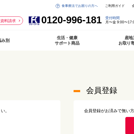
食事療法でお困りの方へ
ご利用ガイド
0120-996-181
受付時間
資料請求
月〜金 9:00〜17:
生活・健康
産地
悩み別
サポート商品
お取り
会員登録
さい。
会員登録がお済みで無い