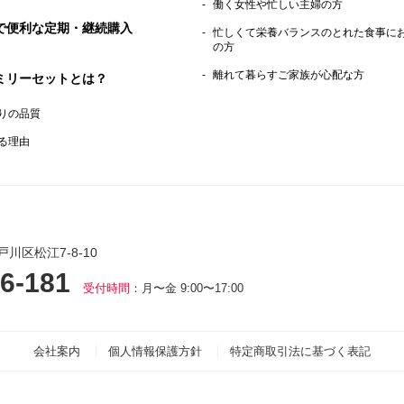
働く女性や忙しい主婦の方
で便利な定期・継続購入
忙しくて栄養バランスのとれた食事に
の方
離れて暮らすご家族が心配な方
ミリーセットとは？
りの品質
る理由
戸川区松江7-8-10
6-181
受付時間
：月〜金 9:00〜17:00
会社案内
個人情報保護方針
特定商取引法に基づく表記